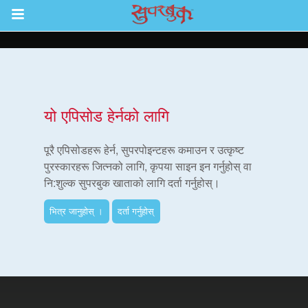
Return to Content
ाउनुहोस्
यो एपिसोड हेर्नको लागि
हरू
पूरै एपिसोडहरू हेर्न, सुपरपोइन्टहरू कमाउन र उत्कृष्ट
पुरस्कारहरू जित्नको लागि, कृपया साइन इन गर्नुहोस् वा
नि:शुल्क सुपरबुक खाताको लागि दर्ता गर्नुहोस्।
रू
भित्र जानुहोस् ।
दर्ता गर्नुहोस्
एप
्क सुपरबुक बाइबल एप
नुहोस् ।