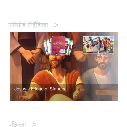
>
एपिसोड निर्देशिका
Jesus—Friend of Sinners
>
पछिल्लो