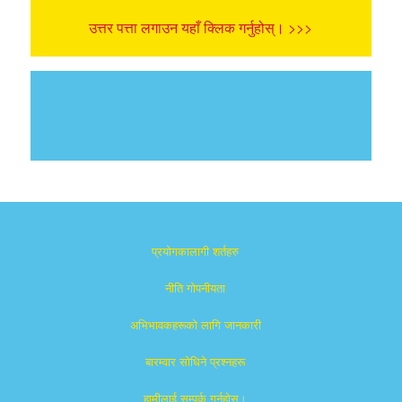
उत्तर पत्ता लगाउन यहाँ क्लिक गर्नुहोस्। >>>
प्रयोगकालागी शर्तहरु
नीति गोपनीयता
अभिभावकहरूको लागि जानकारी
बारम्वार साेधिने प्रश्नहरू
हामीलाई सम्पर्क गर्नुहोस्।