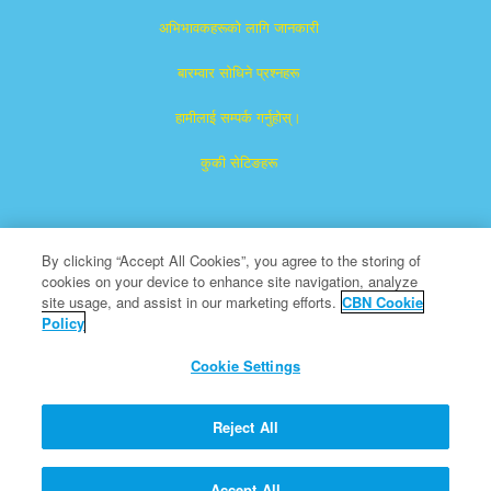
अभिभावकहरूको लागि जानकारी
बारम्वार साेधिने प्रश्नहरू
हामीलाई सम्पर्क गर्नुहोस्।
कुकी सेटिङहरू
By clicking “Accept All Cookies”, you agree to the storing of
cookies on your device to enhance site navigation, analyze
site usage, and assist in our marketing efforts.
CBN Cookie
Policy
सुपरबुक द ख्रीष्टियन ब्रोडकास्टिङ नेटवर्क, Inc ले दर्ता गरिएको ट्रेडमार्क हो।
एक गैर नाफामुलक 501 (c) (3) परोपकारी संस्था
Cookie Settings
सर्वाधिकार सुरक्षित
सिबिएन को बारेमा
Reject All
प्रतिलिपि अधिकार ख्रीष्टियन ब्रोडकास्टिङ् नेटवर्क
Accept All