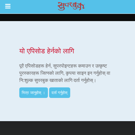
Return to Content
ाउनुहोस्
यो एपिसोड हेर्नको लागि
हरू
पूरै एपिसोडहरू हेर्न, सुपरपोइन्टहरू कमाउन र उत्कृष्ट
पुरस्कारहरू जित्नको लागि, कृपया साइन इन गर्नुहोस् वा
नि:शुल्क सुपरबुक खाताको लागि दर्ता गर्नुहोस्।
रू
भित्र जानुहोस् ।
दर्ता गर्नुहोस्
एप
्क सुपरबुक बाइबल एप
नुहोस् ।