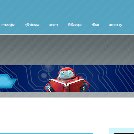
ा लगाउनुहोस्
एपिसोडहरू
बाइबल
भिडियोहरू
रेडियो
बाइबल एप