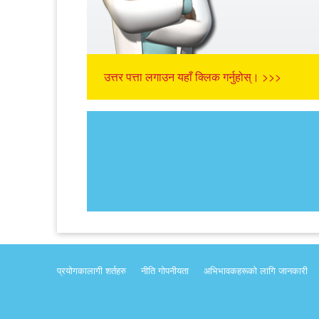
उत्तर पत्ता लगाउन यहाँ क्लिक गर्नुहोस्। >>>
प्रयोगकालागी शर्तहरु
नीति गोपनीयता
अभिभावकहरूको लागि जानकारी