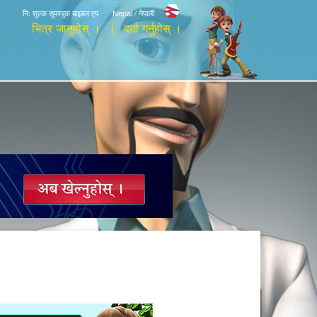
नि: शुल्क सुपरबुक बाइबल एप
Nepal / नेपाली
भित्र जानुहोस् ।
दर्ता गर्नुहोस् ।