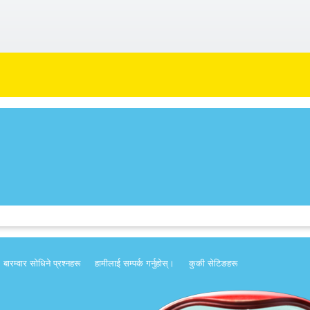
बारम्वार साेधिने प्रश्नहरू
हामीलाई सम्पर्क गर्नुहोस्।
कुकी सेटिङहरू