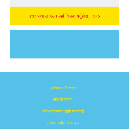
उत्तर पत्ता लगाउन यहाँ क्लिक गर्नुहोस्। >>>
प्रयोगकालागी शर्तहरु
नीति गोपनीयता
अभिभावकहरूको लागि जानकारी
बारम्वार साेधिने प्रश्नहरू