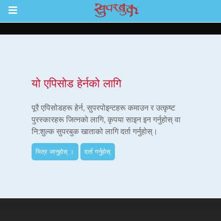
Return to Content
ाउनुहोस्
यो एपिसोड हेर्नको लागि
हरू
पूरै एपिसोडहरू हेर्न, सुपरपोइन्टहरू कमाउन र उत्कृष्ट
पुरस्कारहरू जित्नको लागि, कृपया साइन इन गर्नुहोस् वा
नि:शुल्क सुपरबुक खाताको लागि दर्ता गर्नुहोस्।
रू
भित्र जानुहोस् ।
दर्ता गर्नुहोस्
एप
्क सुपरबुक बाइबल एप
नुहोस् ।