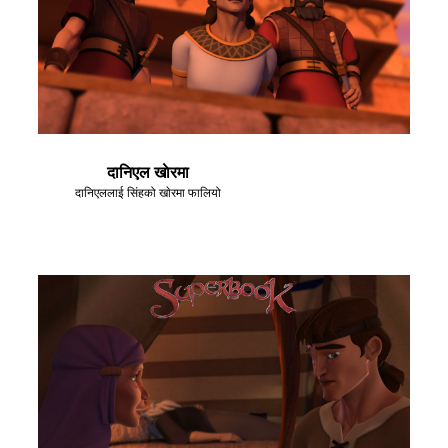
दानिएल खाेरमा
दानिएललाई सिंहको खाेरमा फालियो