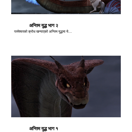
अन्तिम युद्ध भाग २
परमेश्‍वरकाे क्रोध खन्‍याएकाे अन्तिम युद्धमा येशूले शैतानलाई पराजित गर्नुहुन्छ।
अन्तिम युद्ध भाग १