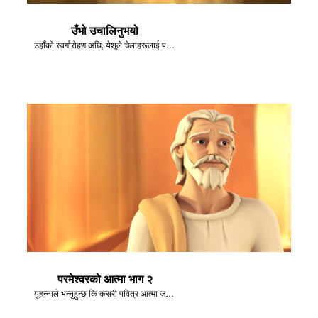
उँभो उचालिनुभयो
उहाँको स्वर्गारोहण अघि, येशूले चेलाहरूलाई पवित्र आत्माको बारेमा बताउनुहुन्छ।
परमेश्वरको आत्मा भाग २
यूहन्नाले भन्नुहुन्छ कि कसरी पवित्र आत्मा जताततै हुनुहुन्छ, मार्गदर्शन र सल्लाह