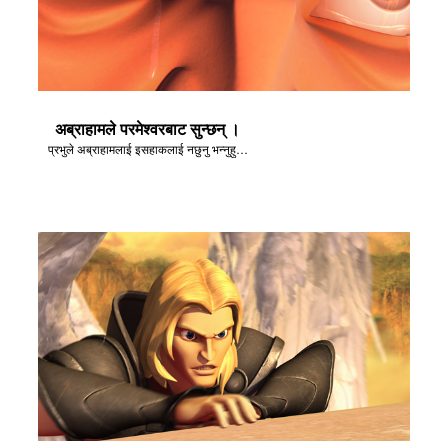
अब्राहामले परमेश्वरबाट सुन्छन् ।
प्रभुले अब्राहामलाई इसहाकलाई नछुनु भन्नुहुन्छ।