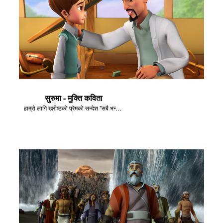
सुरुमा - मुक्ति कविता
हाम्रो लागि ख्रीष्टको प्रेमको सन्देश "सबै भन्दा सुरूमा" बाट नै दृश्यहरूमा सेट गरियो।