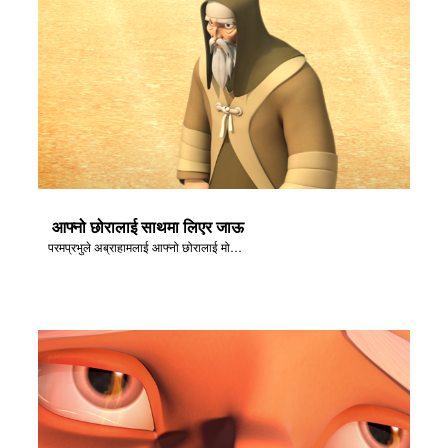
आफ्नो छोरालाई साथमा लिएर जाऊ
परमप्रभुले अब्राहामलाई आफ्नो छोरालाई मोरियाहा देशमा लैजान भन्नुहुन्छ।