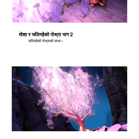
माेशा र जलिरहेको पाेथ्रा भाग 2
जलिरहेको पाेथ्राको कथा।