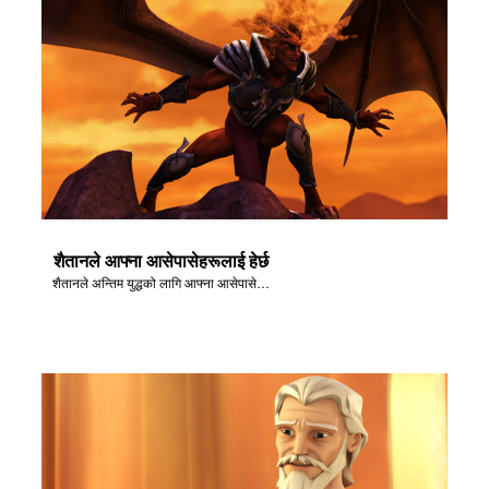
शैतानले आफ्ना आसेपासेहरूलाई हेर्छ
शैतानले अन्तिम युद्धको लागि आफ्ना आसेपासेहरू जम्मा गर्छ - आरमागेडोन!