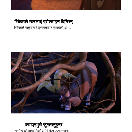
रिबेकाले छललाई प्रोत्साहन दिन्छिन्
रिबेकाले याकूबलाई इसहाकबाट एसावको आशिष् चोर्न भनिन्।
परमप्रभुले जुटाउनुहुन्छ
परमेश्वरले होमबलिको लागि भेडा जुटाउनुहुन्छ।