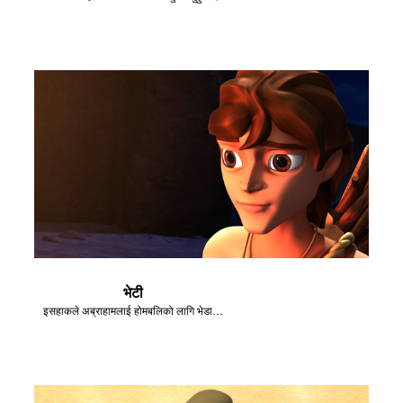
भेटी
इसहाकले अब्राहामलाई होमबलिको लागि भेडा कहाँ छ भनेर सोध्छन्।