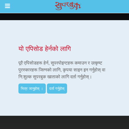
Return to Content
ाउनुहोस्
यो एपिसोड हेर्नको लागि
हरू
पूरै एपिसोडहरू हेर्न, सुपरपोइन्टहरू कमाउन र उत्कृष्ट
पुरस्कारहरू जित्नको लागि, कृपया साइन इन गर्नुहोस् वा
नि:शुल्क सुपरबुक खाताको लागि दर्ता गर्नुहोस्।
रू
भित्र जानुहोस् ।
दर्ता गर्नुहोस्
एप
्क सुपरबुक बाइबल एप
नुहोस् ।