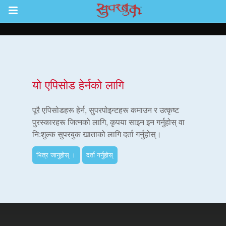
Return to Content
ाउनुहोस्
यो एपिसोड हेर्नको लागि
हरू
पूरै एपिसोडहरू हेर्न, सुपरपोइन्टहरू कमाउन र उत्कृष्ट
पुरस्कारहरू जित्नको लागि, कृपया साइन इन गर्नुहोस् वा
नि:शुल्क सुपरबुक खाताको लागि दर्ता गर्नुहोस्।
रू
भित्र जानुहोस् ।
दर्ता गर्नुहोस्
एप
्क सुपरबुक बाइबल एप
नुहोस् ।