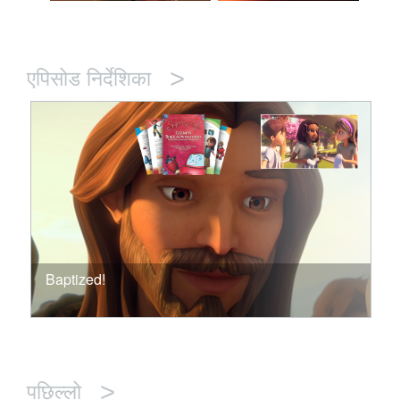
>
एपिसोड निर्देशिका
Baptized!
>
पछिल्लो