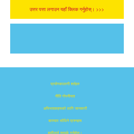
उत्तर पत्ता लगाउन यहाँ क्लिक गर्नुहोस्। >>>
प्रयोगकालागी शर्तहरु
नीति गोपनीयता
अभिभावकहरूको लागि जानकारी
बारम्वार साेधिने प्रश्नहरू
हामीलाई सम्पर्क गर्नुहोस्।