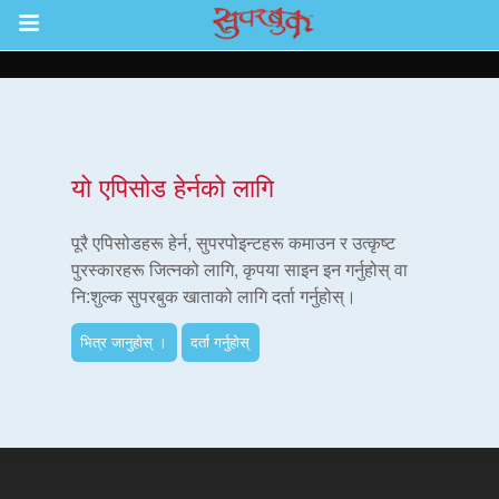
Return to Content
ाउनुहोस्
यो एपिसोड हेर्नको लागि
हरू
पूरै एपिसोडहरू हेर्न, सुपरपोइन्टहरू कमाउन र उत्कृष्ट
पुरस्कारहरू जित्नको लागि, कृपया साइन इन गर्नुहोस् वा
नि:शुल्क सुपरबुक खाताको लागि दर्ता गर्नुहोस्।
रू
भित्र जानुहोस् ।
दर्ता गर्नुहोस्
एप
्क सुपरबुक बाइबल एप
नुहोस् ।