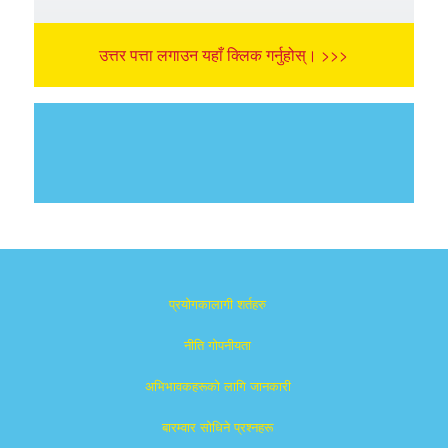
उत्तर पत्ता लगाउन यहाँ क्लिक गर्नुहोस्। >>>
प्रयोगकालागी शर्तहरु
नीति गोपनीयता
अभिभावकहरूको लागि जानकारी
बारम्वार साेधिने प्रश्नहरू