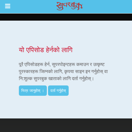
Return to Content
ाउनुहोस्
यो एपिसोड हेर्नको लागि
हरू
पूरै एपिसोडहरू हेर्न, सुपरपोइन्टहरू कमाउन र उत्कृष्ट
पुरस्कारहरू जित्नको लागि, कृपया साइन इन गर्नुहोस् वा
नि:शुल्क सुपरबुक खाताको लागि दर्ता गर्नुहोस्।
रू
भित्र जानुहोस् ।
दर्ता गर्नुहोस्
एप
्क सुपरबुक बाइबल एप
नुहोस् ।