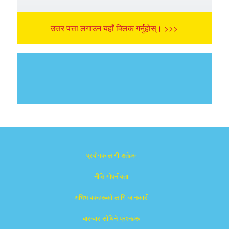
उत्तर पत्ता लगाउन यहाँ क्लिक गर्नुहोस्। >>>
प्रयोगकालागी शर्तहरु
नीति गोपनीयता
अभिभावकहरूको लागि जानकारी
बारम्वार साेधिने प्रश्नहरू