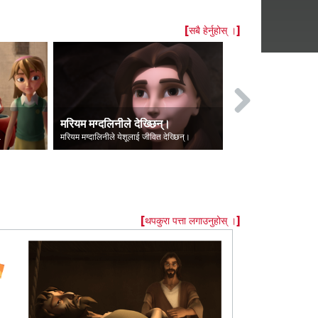
[सबै हेर्नुहोस् ।]
मरियम मग्‍दलिनीले देख्छिन्।
लुसिफरकाे पत
क थिए।
मरियम मग्दालिनीले येशूलाई जीवित देख्छिन्।
लुसिफर स्वर्गबाट शै
[थपकुरा पत्ता लगाउनुहोस् ।]