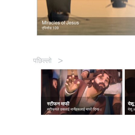
Miracles of Jesus
एपिसोड 109
>
पछिल्लो
स्टीफन माफी
येशू 
स्टीफनले उसलाई मार्नेहरूलाई माफी दिन्छ।