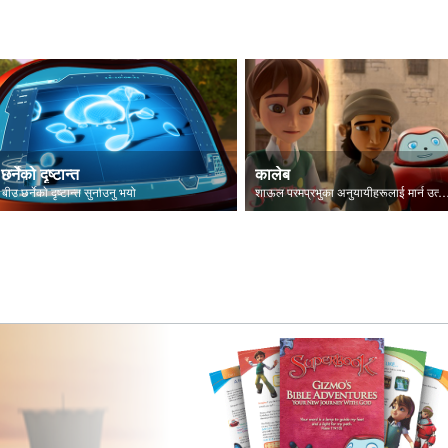
छर्नेको दृष्टान्त
कालेब
 बीउ छर्नेकाे दृष्टान्त सुनाउनु भयो
शाऊल परमप्रभुका अनुयायीहरूलाई मार्न उत्सु