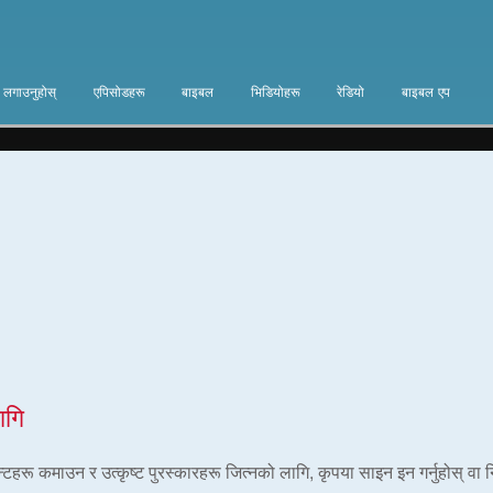
ा लगाउनुहोस्
एपिसोडहरू
बाइबल
भिडियोहरू
रेडियो
बाइबल एप
ागि
ोइन्टहरू कमाउन र उत्कृष्ट पुरस्कारहरू जित्नको लागि, कृपया साइन इन गर्नुहोस् वा