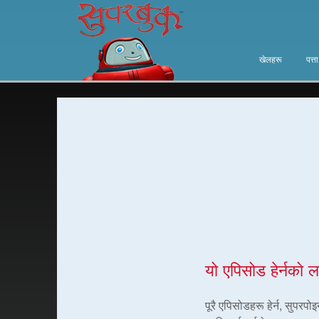
खेलहरू
पत्त
यो एपिसोड हेर्नको ल
पूरै एपिसोडहरू हेर्न, सुपरप