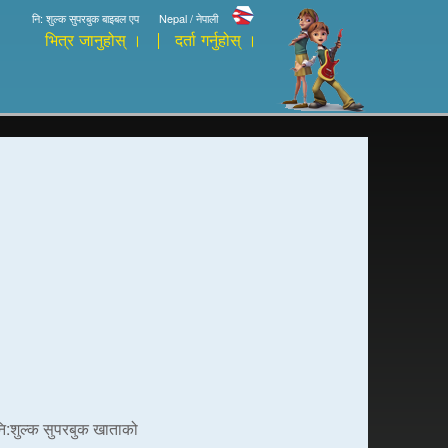
नि: शुल्क सुपरबुक बाइबल एप
Nepal / नेपाली
भित्र जानुहोस् ।
दर्ता गर्नुहोस् ।
 नि:शुल्क सुपरबुक खाताको