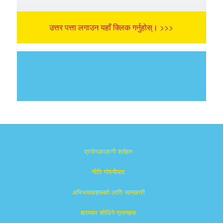
उत्तर पत्ता लगाउन यहाँ क्लिक गर्नुहोस्। >>>
प्रयोगकालागी शर्तहरु
नीति गोपनीयता
अभिभावकहरूको लागि जानकारी
बारम्वार साेधिने प्रश्नहरू