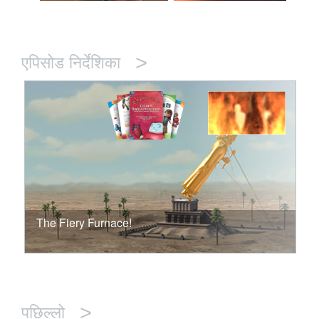
>
एपिसोड निर्देशिका
The Fiery Furnace!
>
पछिल्लो