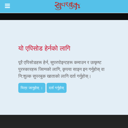
Return to Content
ाउनुहोस्
यो एपिसोड हेर्नको लागि
हरू
पूरै एपिसोडहरू हेर्न, सुपरपोइन्टहरू कमाउन र उत्कृष्ट
पुरस्कारहरू जित्नको लागि, कृपया साइन इन गर्नुहोस् वा
नि:शुल्क सुपरबुक खाताको लागि दर्ता गर्नुहोस्।
रू
भित्र जानुहोस् ।
दर्ता गर्नुहोस्
एप
्क सुपरबुक बाइबल एप
नुहोस् ।