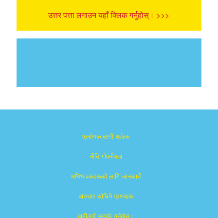
उत्तर पत्ता लगाउन यहाँ क्लिक गर्नुहोस्। >>>
प्रयोगकालागी शर्तहरु
नीति गोपनीयता
अभिभावकहरूको लागि जानकारी
बारम्वार साेधिने प्रश्नहरू
हामीलाई सम्पर्क गर्नुहोस्।