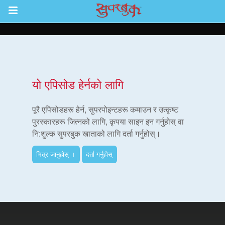
Return to Content
ाउनुहोस्
यो एपिसोड हेर्नको लागि
हरू
पूरै एपिसोडहरू हेर्न, सुपरपोइन्टहरू कमाउन र उत्कृष्ट
पुरस्कारहरू जित्नको लागि, कृपया साइन इन गर्नुहोस् वा
नि:शुल्क सुपरबुक खाताको लागि दर्ता गर्नुहोस्।
रू
भित्र जानुहोस् ।
दर्ता गर्नुहोस्
एप
्क सुपरबुक बाइबल एप
नुहोस् ।