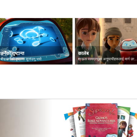
छर्नेको दृष्टान्त
कालेब
 बीउ छर्नेकाे दृष्टान्त सुनाउनु भयो
शाऊल परमप्रभुका अनुयायीहरूलाई मार्न उत्सु