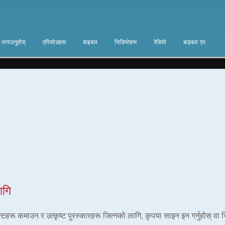
ा लगाउनुहोस्
एपिसोडहरू
बाइबल
भिडियोहरू
रेडियो
बाइबल एप
ागि
ोइन्टहरू कमाउन र उत्कृष्ट पुरस्कारहरू जित्नको लागि, कृपया साइन इन गर्नुहोस् वा