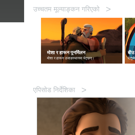
>
उच्चतम मूल्याङ्कन गरिएको
मोशा र हारून पुनर्मिलन
बीउ 
मोशा र हारून उजाडस्थानमा भेट्छन्।
येशूले
>
एपिसोड निर्देशिका