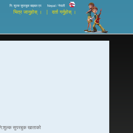
नि: शुल्क सुपरबुक बाइबल एप
Nepal / नेपाली
भित्र जानुहोस् ।
दर्ता गर्नुहोस् ।
 नि:शुल्क सुपरबुक खाताको