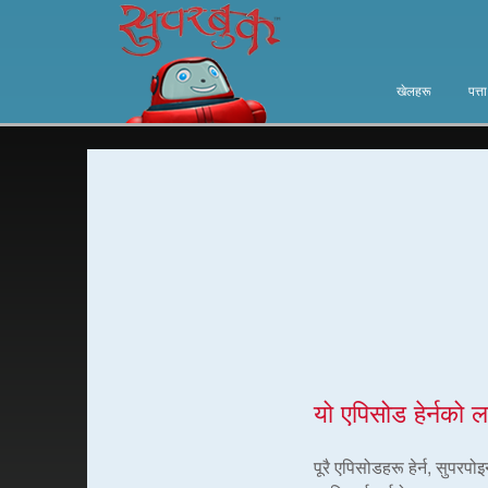
खेलहरू
पत्त
यो एपिसोड हेर्नको ल
पूरै एपिसोडहरू हेर्न, सुपरप