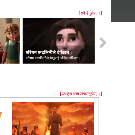
[सबै हेर्नुहोस् ।]
मरियम मग्‍दलिनीले देख्छिन्।
लुसिफरकाे पत
क थिए।
मरियम मग्दालिनीले येशूलाई जीवित देख्छिन्।
लुसिफर स्वर्गबाट शै
[थपकुरा पत्ता लगाउनुहोस् ।]