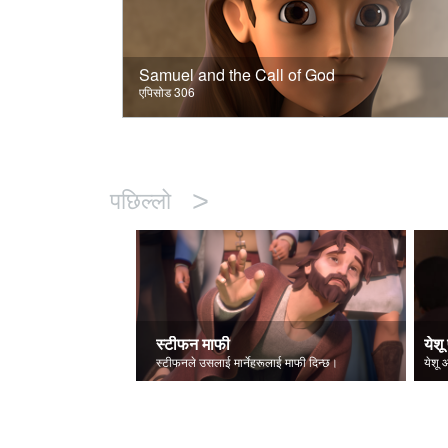
Samuel and the Call of God
एपिसोड 306
>
पछिल्लो
स्टीफन माफी
येशू 
स्टीफनले उसलाई मार्नेहरूलाई माफी दिन्छ।