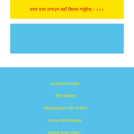
उत्तर पत्ता लगाउन यहाँ क्लिक गर्नुहोस्। >>>
प्रयोगकालागी शर्तहरु
नीति गोपनीयता
अभिभावकहरूको लागि जानकारी
बारम्वार साेधिने प्रश्नहरू
हामीलाई सम्पर्क गर्नुहोस्।