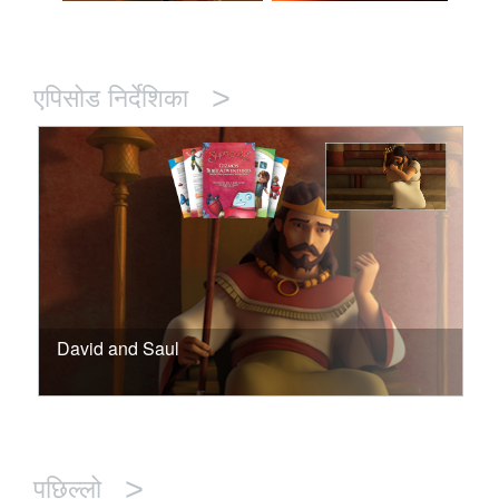
>
एपिसोड निर्देशिका
David and Saul
>
पछिल्लो