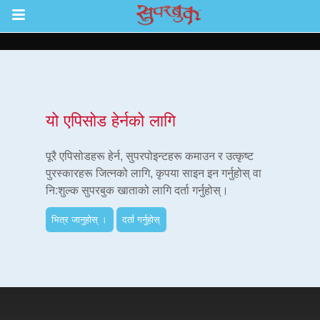
Return to Content
ाउनुहोस्
यो एपिसोड हेर्नको लागि
हरू
पूरै एपिसोडहरू हेर्न, सुपरपोइन्टहरू कमाउन र उत्कृष्ट
पुरस्कारहरू जित्नको लागि, कृपया साइन इन गर्नुहोस् वा
नि:शुल्क सुपरबुक खाताको लागि दर्ता गर्नुहोस्।
रू
भित्र जानुहोस् ।
दर्ता गर्नुहोस्
एप
्क सुपरबुक बाइबल एप
नुहोस् ।