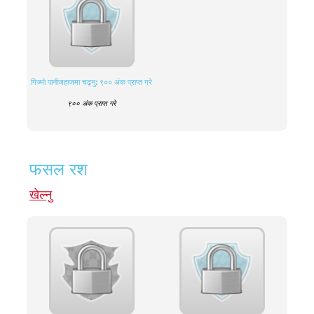
गिज्माे पानीजहाजमा चढ्नु: ९०० अंक प्राप्त गरे
९०० अंक प्राप्त गरे
फसल रश
खेल्नु