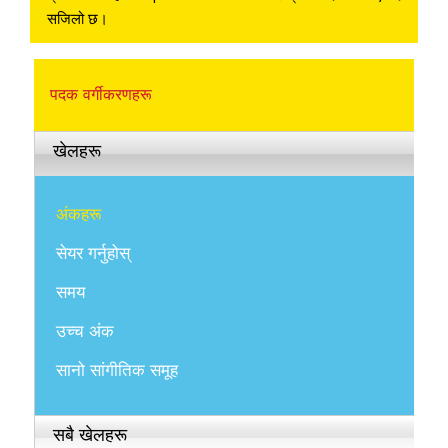
सजिलो छ।
पदक वर्गीकरणहरू
खेलहरू
अंकहरू
सेयर गर्नुहोस्
समय
उच्च अंक
सानो सांगीतिक समूह
सबै खेलहरू