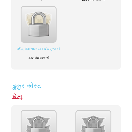
डेभिड, भेडा रक्षक: ८०० अंक प्राप्त गरे
८०० अंक प्राप्त गरे
ढुकुर क्वेस्ट
खेल्नु