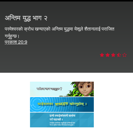
ुहोस् ।
अन्तिम युद्ध भाग २
र्तन गर्नुहोस्
परमेश्‍वरकाे क्रोध खन्‍याएकाे अन्तिम युद्धमा येशूले शैतानलाई पराजित
गर्नुहुन्छ।
प्रकाश 20:9