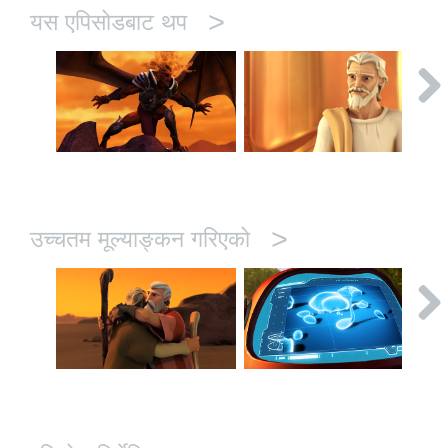
>
यस एपिसोडबाट थप
>
उच्चतम मूल्याङ्कन गरिएको