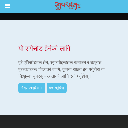
Return to Content
ाउनुहोस्
यो एपिसोड हेर्नको लागि
हरू
पूरै एपिसोडहरू हेर्न, सुपरपोइन्टहरू कमाउन र उत्कृष्ट
पुरस्कारहरू जित्नको लागि, कृपया साइन इन गर्नुहोस् वा
नि:शुल्क सुपरबुक खाताको लागि दर्ता गर्नुहोस्।
रू
भित्र जानुहोस् ।
दर्ता गर्नुहोस्
एप
्क सुपरबुक बाइबल एप
नुहोस् ।