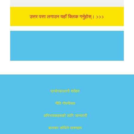
उत्तर पत्ता लगाउन यहाँ क्लिक गर्नुहोस्। >>>
प्रयोगकालागी शर्तहरु
नीति गोपनीयता
अभिभावकहरूको लागि जानकारी
बारम्वार साेधिने प्रश्नहरू