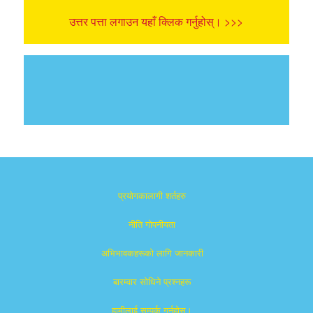
उत्तर पत्ता लगाउन यहाँ क्लिक गर्नुहोस्। >>>
प्रयोगकालागी शर्तहरु
नीति गोपनीयता
अभिभावकहरूको लागि जानकारी
बारम्वार साेधिने प्रश्नहरू
हामीलाई सम्पर्क गर्नुहोस्।