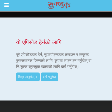
Return to Content
ाउनुहोस्
यो एपिसोड हेर्नको लागि
हरू
पूरै एपिसोडहरू हेर्न, सुपरपोइन्टहरू कमाउन र उत्कृष्ट
पुरस्कारहरू जित्नको लागि, कृपया साइन इन गर्नुहोस् वा
नि:शुल्क सुपरबुक खाताको लागि दर्ता गर्नुहोस्।
रू
भित्र जानुहोस् ।
दर्ता गर्नुहोस्
एप
्क सुपरबुक बाइबल एप
नुहोस् ।