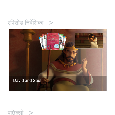
>
एपिसोड निर्देशिका
David and Saul
>
पछिल्लो