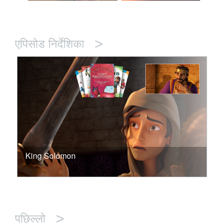
>
एपिसोड निर्देशिका
King Solomon
>
पछिल्लो