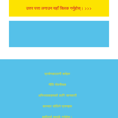
उत्तर पत्ता लगाउन यहाँ क्लिक गर्नुहोस्। >>>
प्रयोगकालागी शर्तहरु
नीति गोपनीयता
अभिभावकहरूको लागि जानकारी
बारम्वार साेधिने प्रश्नहरू
हामीलाई सम्पर्क गर्नुहोस्।