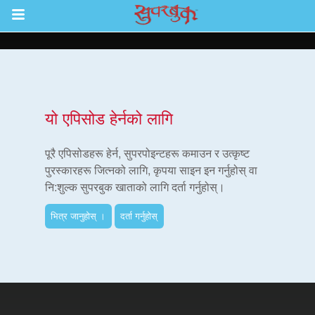
Return to Content
ाउनुहोस्
यो एपिसोड हेर्नको लागि
हरू
पूरै एपिसोडहरू हेर्न, सुपरपोइन्टहरू कमाउन र उत्कृष्ट
पुरस्कारहरू जित्नको लागि, कृपया साइन इन गर्नुहोस् वा
नि:शुल्क सुपरबुक खाताको लागि दर्ता गर्नुहोस्।
रू
भित्र जानुहोस् ।
दर्ता गर्नुहोस्
एप
्क सुपरबुक बाइबल एप
नुहोस् ।