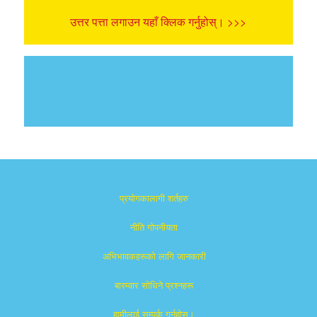
उत्तर पत्ता लगाउन यहाँ क्लिक गर्नुहोस्। >>>
प्रयोगकालागी शर्तहरु
नीति गोपनीयता
अभिभावकहरूको लागि जानकारी
बारम्वार साेधिने प्रश्नहरू
हामीलाई सम्पर्क गर्नुहोस्।