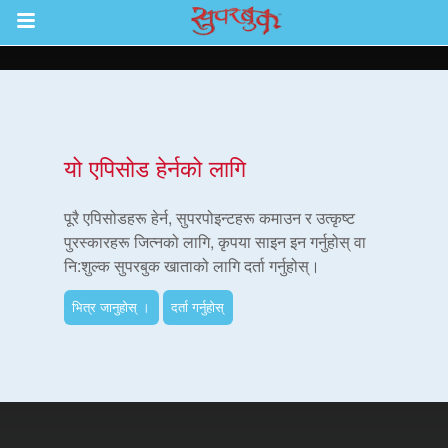
Return to Content
ाउनुहोस्
यो एपिसोड हेर्नको लागि
हरू
पूरै एपिसोडहरू हेर्न, सुपरपोइन्टहरू कमाउन र उत्कृष्ट
पुरस्कारहरू जित्नको लागि, कृपया साइन इन गर्नुहोस् वा
नि:शुल्क सुपरबुक खाताको लागि दर्ता गर्नुहोस्।
रू
भित्र जानुहोस् ।
दर्ता गर्नुहोस्
एप
्क सुपरबुक बाइबल एप
नुहोस् ।