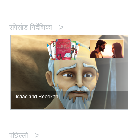
>
एपिसोड निर्देशिका
Isaac and Rebekah
>
पछिल्लो