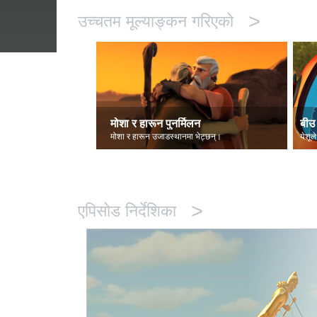
>
उच्चतम मूल्याङ्कन गरिएको
मोशा र हारून पुनर्मिलन
बीउ 
मोशा र हारून उजाडस्थानमा भेट्छन्।
येशूले
>
एपिसोड निर्देशिका