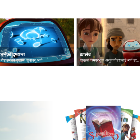
छर्नेको दृष्टान्त
कालेब
 बीउ छर्नेकाे दृष्टान्त सुनाउनु भयो
शाऊल परमप्रभुका अनुयायीहरूलाई मार्न उत्सु