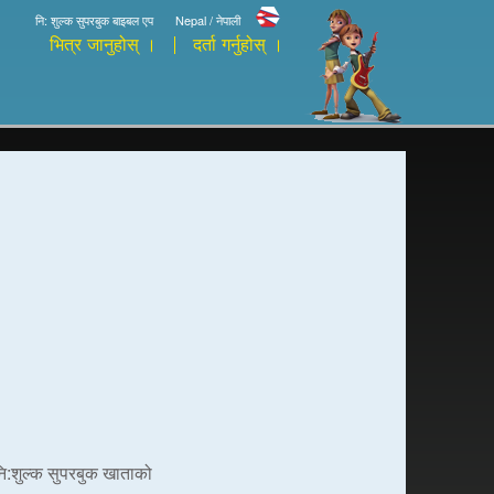
नि: शुल्क सुपरबुक बाइबल एप
Nepal / नेपाली
भित्र जानुहोस् ।
दर्ता गर्नुहोस् ।
 नि:शुल्क सुपरबुक खाताको