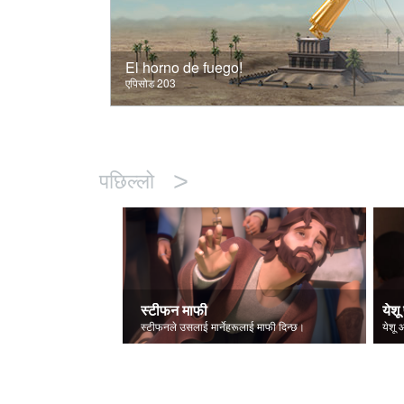
El horno de fuego!
एपिसोड 203
>
पछिल्लो
स्टीफन माफी
येशू 
स्टीफनले उसलाई मार्नेहरूलाई माफी दिन्छ।