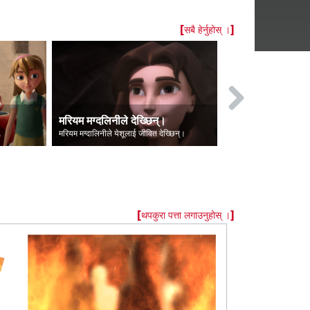
[सबै हेर्नुहोस् ।]
मरियम मग्‍दलिनीले देख्छिन्।
लुसिफरकाे पत
क थिए।
मरियम मग्दालिनीले येशूलाई जीवित देख्छिन्।
लुसिफर स्वर्गबाट शै
[थपकुरा पत्ता लगाउनुहोस् ।]