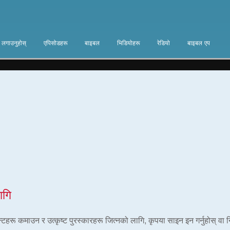
ा लगाउनुहोस्
एपिसोडहरू
बाइबल
भिडियोहरू
रेडियो
बाइबल एप
ागि
ोइन्टहरू कमाउन र उत्कृष्ट पुरस्कारहरू जित्नको लागि, कृपया साइन इन गर्नुहोस् वा