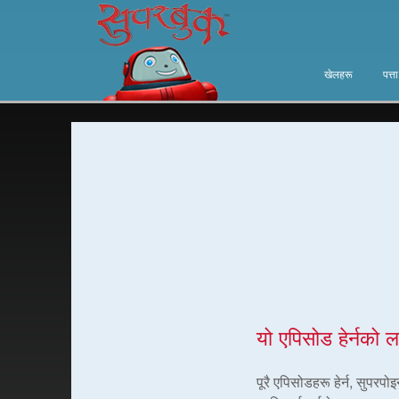
खेलहरू
पत्त
यो एपिसोड हेर्नको ल
पूरै एपिसोडहरू हेर्न, सुपरप