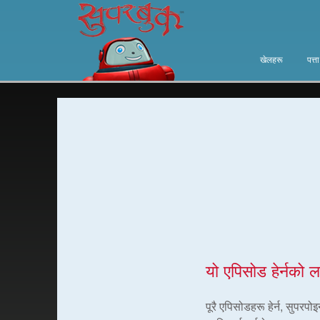
खेलहरू
पत्त
यो एपिसोड हेर्नको ल
पूरै एपिसोडहरू हेर्न, सुपरप