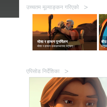
>
उच्चतम मूल्याङ्कन गरिएको
मोशा र हारून पुनर्मिलन
बीउ 
मोशा र हारून उजाडस्थानमा भेट्छन्।
येशूले
>
एपिसोड निर्देशिका