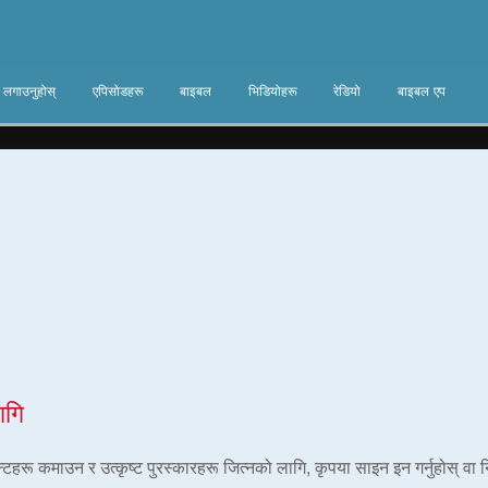
ा लगाउनुहोस्
एपिसोडहरू
बाइबल
भिडियोहरू
रेडियो
बाइबल एप
ागि
ोइन्टहरू कमाउन र उत्कृष्ट पुरस्कारहरू जित्नको लागि, कृपया साइन इन गर्नुहोस् वा