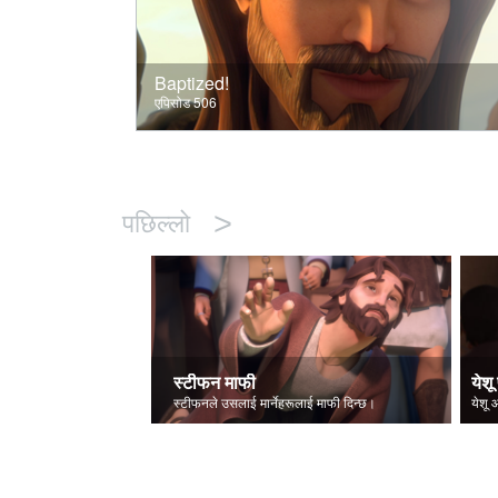
Baptized!
एपिसोड 506
>
पछिल्लो
स्टीफन माफी
येशू 
स्टीफनले उसलाई मार्नेहरूलाई माफी दिन्छ।