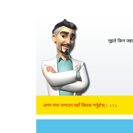
नूहले किन जह
उत्तर पत्ता लगाउन यहाँ क्लिक गर्नुहोस्। >>>