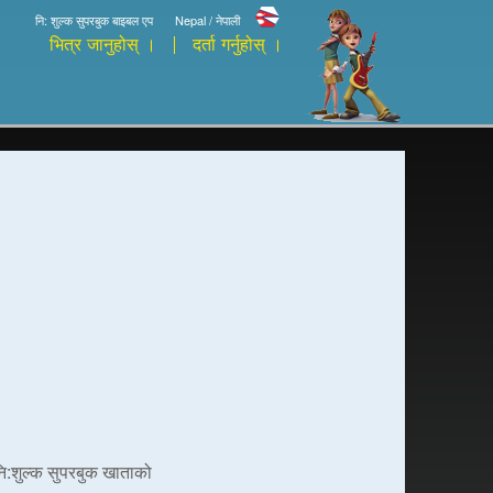
नि: शुल्क सुपरबुक बाइबल एप
Nepal / नेपाली
भित्र जानुहोस् ।
दर्ता गर्नुहोस् ।
 नि:शुल्क सुपरबुक खाताको