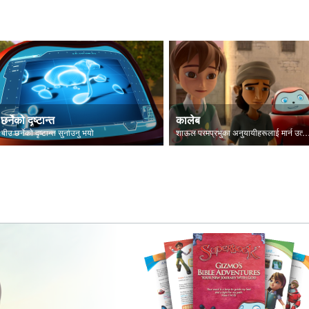
छर्नेको दृष्टान्त
कालेब
 बीउ छर्नेकाे दृष्टान्त सुनाउनु भयो
शाऊल परमप्रभुका अनुयायीहरूलाई मार्न उत्सु