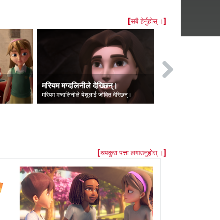
[सबै हेर्नुहोस् ।]
मरियम मग्‍दलिनीले देख्छिन्।
लुसिफरकाे पत
क थिए।
मरियम मग्दालिनीले येशूलाई जीवित देख्छिन्।
लुसिफर स्वर्गबाट शै
[थपकुरा पत्ता लगाउनुहोस् ।]