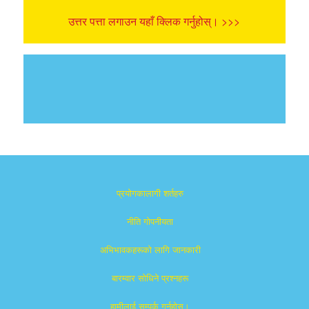
उत्तर पत्ता लगाउन यहाँ क्लिक गर्नुहोस्। >>>
प्रयोगकालागी शर्तहरु
नीति गोपनीयता
अभिभावकहरूको लागि जानकारी
बारम्वार साेधिने प्रश्नहरू
हामीलाई सम्पर्क गर्नुहोस्।