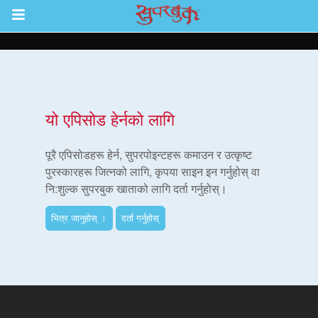
Return to Content
ाउनुहोस्
यो एपिसोड हेर्नको लागि
हरू
पूरै एपिसोडहरू हेर्न, सुपरपोइन्टहरू कमाउन र उत्कृष्ट
पुरस्कारहरू जित्नको लागि, कृपया साइन इन गर्नुहोस् वा
नि:शुल्क सुपरबुक खाताको लागि दर्ता गर्नुहोस्।
रू
भित्र जानुहोस् ।
दर्ता गर्नुहोस्
एप
्क सुपरबुक बाइबल एप
नुहोस् ।