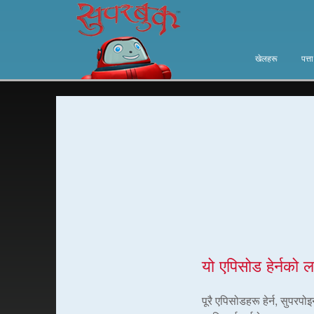
खेलहरू
पत्त
यो एपिसोड हेर्नको ल
पूरै एपिसोडहरू हेर्न, सुपरप