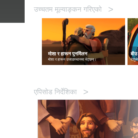
>
उच्चतम मूल्याङ्कन गरिएको
मोशा र हारून पुनर्मिलन
बीउ 
मोशा र हारून उजाडस्थानमा भेट्छन्।
येशूले
>
एपिसोड निर्देशिका