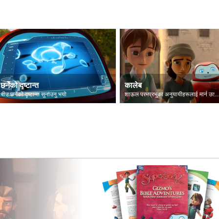
छर्नेको दृष्टान्त
कालेब
 बीउ छर्नेकाे दृष्टान्त सुनाउनु भयो
शाऊल परमप्रभुका अनुयायीहरूलाई मार्न उत्सु