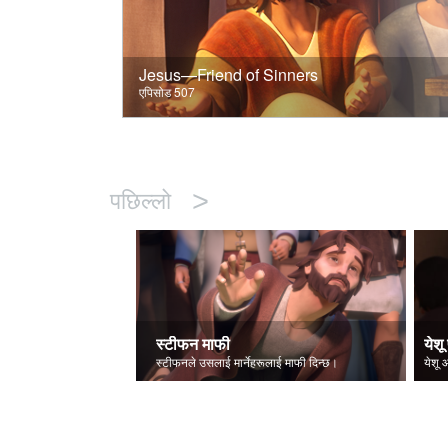
Jesus—Friend of Sinners
एपिसोड 507
>
पछिल्लो
स्टीफन माफी
येशू 
स्टीफनले उसलाई मार्नेहरूलाई माफी दिन्छ।