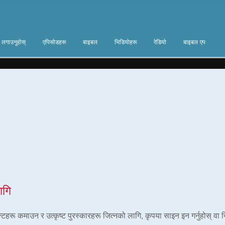
ा लगाउनुहोस्
एपिसोडहरू
बाइबल
भिडियोहरू
रेडियो
बाइबल एप
ागि
ोइन्टहरू कमाउन र उत्कृष्ट पुरस्कारहरू जित्नको लागि, कृपया साइन इन गर्नुहोस् वा