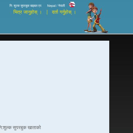
नि: शुल्क सुपरबुक बाइबल एप
Nepal / नेपाली
भित्र जानुहोस् ।
दर्ता गर्नुहोस् ।
 नि:शुल्क सुपरबुक खाताको