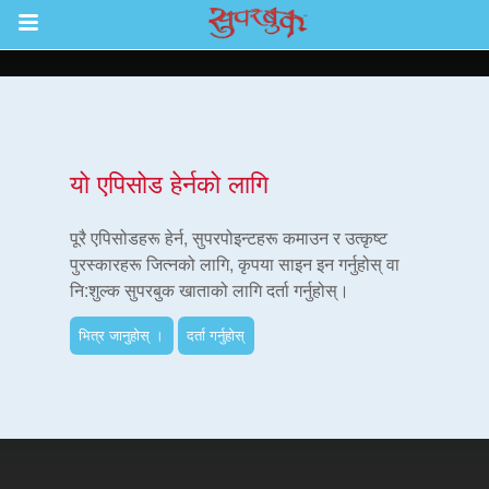
Return to Content
ाउनुहोस्
यो एपिसोड हेर्नको लागि
हरू
पूरै एपिसोडहरू हेर्न, सुपरपोइन्टहरू कमाउन र उत्कृष्ट
पुरस्कारहरू जित्नको लागि, कृपया साइन इन गर्नुहोस् वा
नि:शुल्क सुपरबुक खाताको लागि दर्ता गर्नुहोस्।
रू
भित्र जानुहोस् ।
दर्ता गर्नुहोस्
एप
्क सुपरबुक बाइबल एप
नुहोस् ।