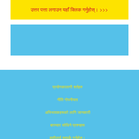
उत्तर पत्ता लगाउन यहाँ क्लिक गर्नुहोस्। >>>
प्रयोगकालागी शर्तहरु
नीति गोपनीयता
अभिभावकहरूको लागि जानकारी
बारम्वार साेधिने प्रश्नहरू
हामीलाई सम्पर्क गर्नुहोस्।