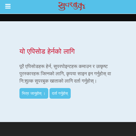
Return to Content
ाउनुहोस्
यो एपिसोड हेर्नको लागि
हरू
पूरै एपिसोडहरू हेर्न, सुपरपोइन्टहरू कमाउन र उत्कृष्ट
पुरस्कारहरू जित्नको लागि, कृपया साइन इन गर्नुहोस् वा
नि:शुल्क सुपरबुक खाताको लागि दर्ता गर्नुहोस्।
रू
भित्र जानुहोस् ।
दर्ता गर्नुहोस्
एप
्क सुपरबुक बाइबल एप
नुहोस् ।