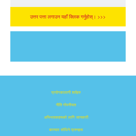
उत्तर पत्ता लगाउन यहाँ क्लिक गर्नुहोस्। >>>
प्रयोगकालागी शर्तहरु
नीति गोपनीयता
अभिभावकहरूको लागि जानकारी
बारम्वार साेधिने प्रश्नहरू