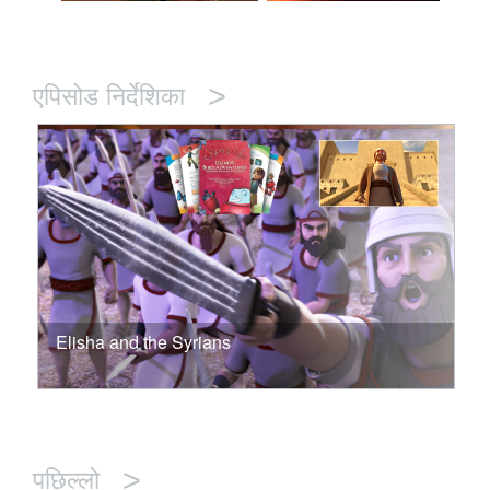
>
एपिसोड निर्देशिका
Elisha and the Syrians
>
पछिल्लो