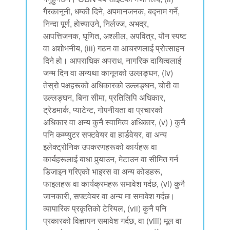
गैरकानूनी, धम्की दिने, अपमानजनक, बद्नाम गर्ने,
निन्दा पूर्ण, हाेच्याउने, निर्लज्ज, अभद्र,
आपत्तिजनक, घृणित, अश्लील, अपवित्र, यौन स्पष्ट
वा अशोभनीय, (iii) गठन वा आचरणलाई प्रोत्साहन
दिने हो। आपराधिक अपराध, नागरिक दायित्वलाई
जन्म दिन वा अन्यथा कानूनको उल्लङ्घन, (iv)
तेस्रो पक्षहरूको अधिकारको उल्लङ्घन, चोरी वा
उल्लङ्घन, बिना सीमा, प्रतिलिपि अधिकार,
ट्रेडमार्क, प्याटेन्ट, गोपनीयता वा प्रचारको
अधिकार वा अन्य कुनै स्वामित्व अधिकार, (v) ) कुनै
पनि कम्प्युटर सफ्टवेयर वा हार्डवेयर, वा अन्य
इलेक्ट्रोनिक उपकरणहरूको कार्यहरू वा
कार्यहरूलाई बाधा पुर्‍याउन, मेटाउन वा सीमित गर्न
डिजाइन गरिएको भाइरस वा अन्य कोडहरू,
फाइलहरू वा कार्यक्रमहरू समावेश गर्दछ, (vi) कुनै
जानकारी, सफ्टवेयर वा अन्य मा समावेश गर्दछ।
व्यापारिक प्रकृतिको टेरियल, (vii) कुनै पनि
प्रकारको विज्ञापन समावेश गर्दछ, वा (viii) मूल वा