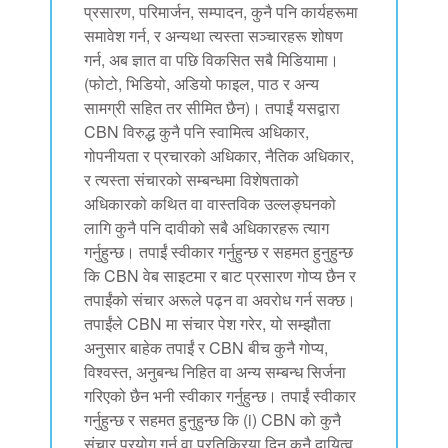
प्रसारण, परिमार्जन, सम्पादन, कुनै पनि कार्यहरूमा
समावेश गर्न, र अन्यथा त्यस्ता सञ्चारहरू शोषण
गर्न, अब ज्ञात वा पछि विकसित सबै मिडियामा।
(फोटो, भिडियो, अडियो फाइल, पाठ र अन्य
सामग्री सहित तर सीमित छैन)। तपाईं यसद्वारा
CBN विरुद्ध कुनै पनि स्वामित्व अधिकार,
गोपनीयता र प्रचारको अधिकार, नैतिक अधिकार,
र त्यस्ता संचारको सम्बन्धमा विशेषताको
अधिकारको कथित वा वास्तविक उल्लङ्घनको
लागि कुनै पनि दावीको सबै अधिकारहरू त्याग
गर्नुहुन्छ। तपाईं स्वीकार गर्नुहुन्छ र सहमत हुनुहुन्छ
कि CBN वेब साइटमा र बाट प्रसारण गोप्य छैन र
तपाईंको संचार अरूले पढ्न वा अवरोध गर्न सक्छ।
तपाईंले CBN मा संचार पेश गरेर, यो सम्झौता
अनुसार बाहेक तपाईं र CBN बीच कुनै गोप्य,
विश्वस्त, अनुबन्ध निहित वा अन्य सम्बन्ध सिर्जना
गरिएको छैन भनी स्वीकार गर्नुहुन्छ। तपाईं स्वीकार
गर्नुहुन्छ र सहमत हुनुहुन्छ कि (i) CBN को कुनै
संचार प्रयोग गर्न वा प्रतिक्रिया दिन कुनै दायित्व