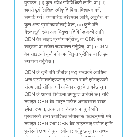
पुर्‍याउन, (ii) कुनै अवैध गतिविधिको लागि, वा (iii)
हाम्रो पूर्व लिखित स्वीकृति बिना, विज्ञापन गर्न,
सम्पर्क गर्न। व्यापारिक उद्देश्यका लागि, अनुरोध, वा
कुनै अन्य प्रयोगकर्तालाई बेच्न; (e) कुनै पनि
गैरकानूनी र/वा अनाधिकृत गतिविधिहरूको लागि
CBN वेब साइट प्रयोग गर्नुहोस्, वा CBN वेब
साइटमा वा मार्फत सञ्चालन गर्नुहोस्; वा (f) CBN
वेब साइटको कुनै पनि अनधिकृत फ्रेमिङ वा लिङ्क
स्थापना गर्नुहोस्।
CBN ले कुनै पनि चौबीस (२४) घण्टाको अवधिमा
अन्य प्रयोगकर्ताहरूलाई पठाउन सक्ने इमेलहरूको
संख्यालाई सीमित गर्ने अधिकार सुरक्षित गर्दछ जुन
CBN ले आफ्नो विवेकमा उपयुक्त ठानेको छ। यदि
तपाईंले CBN वेब साइट मार्फत अनावश्यक बल्क
इमेल, स्प्याम, तत्काल सन्देशहरू वा कुनै पनि
प्रकारको अन्य अवाञ्छित संचारहरू पठाउनुभयो भने
तपाईंले CBN र/वा CBN वेब साइटलाई पर्याप्त हानि
पुर्याएको छ भन्ने कुरा स्वीकार गर्नुहुन्छ जुन असम्भव