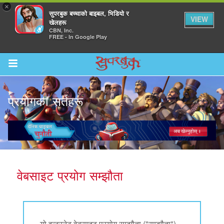
×
सुपरबुक बच्चाको बाइबल, भिडियो र
VIEW
खेलहरू
CBN, Inc.
FREE - In Google Play
Return to Content
प्रयोगका सर्तहरू
ाउनुहोस्
हरू
वेबसाइट प्रयोग सम्झौता
रू
यो इन्टरनेट वेबसाइट प्रयोग सम्झौता ("सम्झौता")