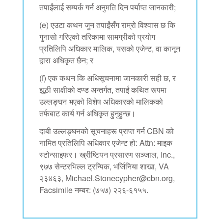
तपाईंलाई सम्पर्क गर्न अनुमति दिन पर्याप्त जानकारी;
(e) एउटा कथन जुन तपाईंसँग राम्रो विश्वास छ कि
गुनासो गरिएको तरिकामा सामग्रीको प्रयोग
प्रतिलिपि अधिकार मालिक, यसको एजेन्ट, वा कानून
द्वारा अधिकृत छैन; र
(f) एक कथन कि अधिसूचनामा जानकारी सही छ, र
झूठी साक्षीको दण्ड अन्तर्गत, तपाईं कथित रूपमा
उल्लङ्घन भएको विशेष अधिकारको मालिकको
तर्फबाट कार्य गर्न अधिकृत हुनुहुन्छ।
दाबी उल्लङ्घनको सूचनाहरू प्राप्त गर्न CBN को
नामित प्रतिलिपि अधिकार एजेन्ट हो: Attn: माइक
स्टोन्साइफर। ख्रीष्टियन प्रसारण सञ्जाल, Inc.,
९७७ सेन्टरभिल्ल ट्रन्पिक, भर्जिनिया शाखा, VA
२३४६३, Michael.Stonecypher@cbn.org,
Facsimile नम्बर: (७५७) २२६-६१५५.