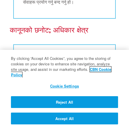
सेवाहरू प्रयोग गर्नु बन्द गर्नु हो।
कानूनको छनोट; अधिकार क्षेत्र
(१७) यो सम्झौता विधायिकाको द्वन्द्वको ख्याल नगरी,
By clicking “Accept All Cookies”, you agree to the storing of
भर्जिनिया, संयुक्त राज्य अमेरिकाको कमनवेल्थको
cookies on your device to enhance site navigation, analyze
site usage, and assist in our marketing efforts.
CBN Cookie
कानून अनुसार नियन्त्रित र निर्माण हुनेछ। यस
Policy
सम्झौताबाट उत्पन्न हुने वा यससँग सम्बन्धित कुनै
पनि कार्य वा कार्यवाहीको लागि एकमात्र र अनन्य
Cookie Settings
अधिकार क्षेत्र एक उपयुक्त राज्य वा संघीय
अदालतको राष्ट्रमण्डल, VURGINATES मा
Reject All
अवस्थित हुनेछ।
Accept All