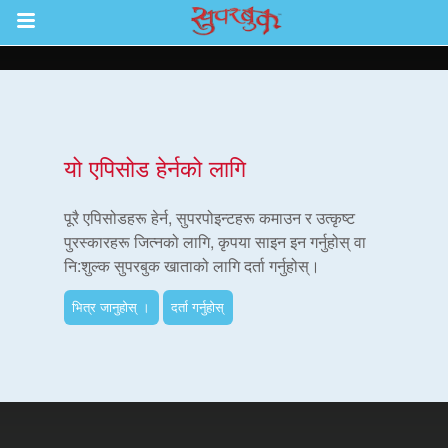
Return to Content
ाउनुहोस्
यो एपिसोड हेर्नको लागि
हरू
पूरै एपिसोडहरू हेर्न, सुपरपोइन्टहरू कमाउन र उत्कृष्ट
पुरस्कारहरू जित्नको लागि, कृपया साइन इन गर्नुहोस् वा
नि:शुल्क सुपरबुक खाताको लागि दर्ता गर्नुहोस्।
रू
भित्र जानुहोस् ।
दर्ता गर्नुहोस्
एप
्क सुपरबुक बाइबल एप
नुहोस् ।