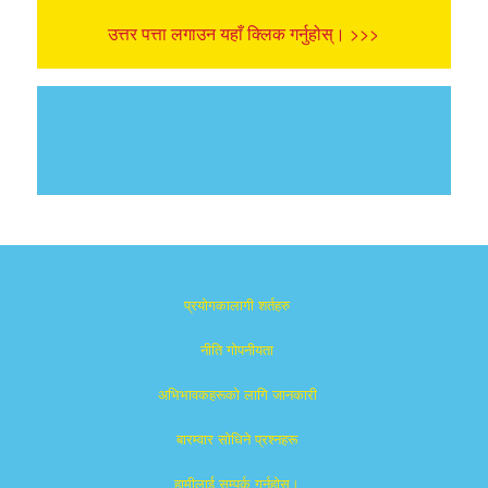
उत्तर पत्ता लगाउन यहाँ क्लिक गर्नुहोस्। >>>
प्रयोगकालागी शर्तहरु
नीति गोपनीयता
अभिभावकहरूको लागि जानकारी
बारम्वार साेधिने प्रश्नहरू
हामीलाई सम्पर्क गर्नुहोस्।