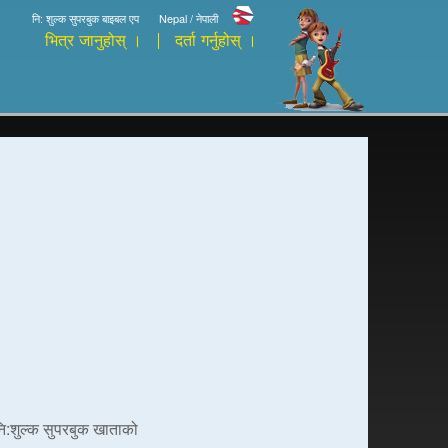
नि: शुल्क सुपरबुक बाइबल एप
Nepal / नेपाली
भित्र जानुहोस् ।
दर्ता गर्नुहोस् ।
 नि:शुल्क सुपरबुक खाताको