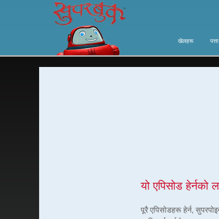
खेलहरू
पत्त
यो एपिसोड हेर्नको ल
पूरै एपिसोडहरू हेर्न, सुपरप