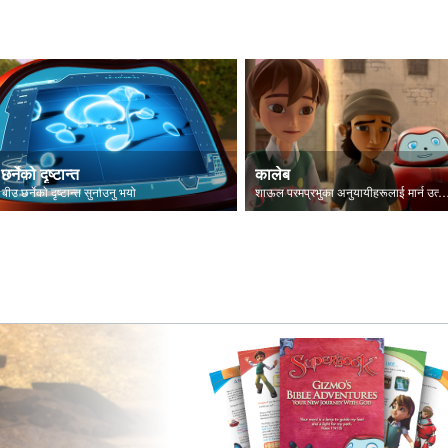
छर्नेको दृष्टान्त
कालेब
 बीउ छर्नेकाे दृष्टान्त सुनाउनु भयो
शाऊल परमप्रभुका अनुयायीहरूलाई मार्न उत्सु