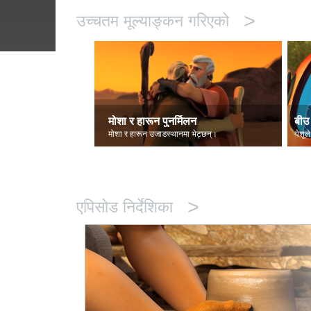
>
उच्चतम मूल्याङ्कन गरिएको
मोशा र हारून पुनर्मिलन
बीउ 
मोशा र हारून उजाडस्थानमा भेट्छन्।
येशूले
>
एपिसोड निर्देशिका