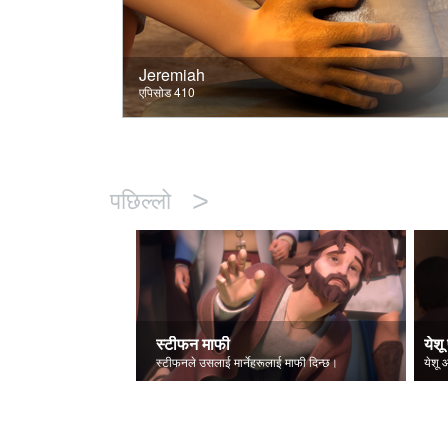
Jeremiah
एपिसोड 410
>
पछिल्लो
स्टीफन माफी
येशू 
स्टीफनले उसलाई मार्नेहरूलाई माफी दिन्छ।