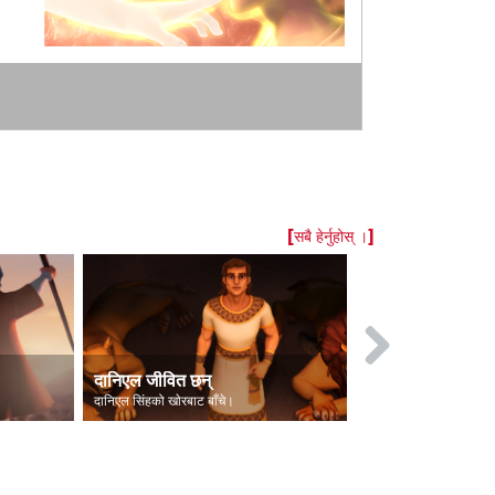
[सबै हेर्नुहोस् ।]
दानिएल जीवित छन्
दानिएल खाेरमा
दानिएल सिंहको खाेरबाट बाँचे।
दानिएललाई सिंहको 