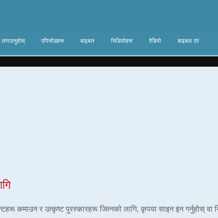
ा लगाउनुहोस्
एपिसोडहरू
बाइबल
भिडियोहरू
रेडियो
बाइबल एप
ागि
ोइन्टहरू कमाउन र उत्कृष्ट पुरस्कारहरू जित्नको लागि, कृपया साइन इन गर्नुहोस् वा