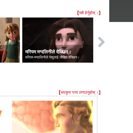
[सबै हेर्नुहोस् ।]
मरियम मग्‍दलिनीले देख्छिन्।
लुसिफरकाे पत
क थिए।
मरियम मग्दालिनीले येशूलाई जीवित देख्छिन्।
लुसिफर स्वर्गबाट शै
[थपकुरा पत्ता लगाउनुहोस् ।]