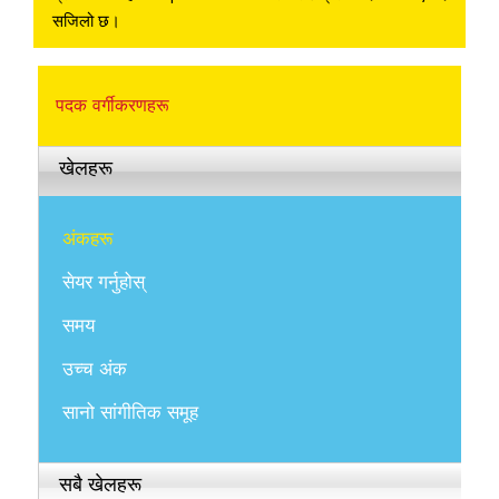
सजिलो छ।
पदक वर्गीकरणहरू
खेलहरू
अंकहरू
सेयर गर्नुहोस्
समय
उच्च अंक
सानो सांगीतिक समूह
सबै खेलहरू