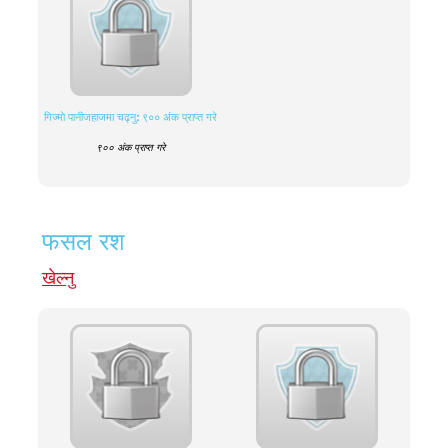
गिज्माे पानीजहाजमा चढ्नु: ९०० अंक प्राप्त गरे
९०० अंक प्राप्त गरे
फसल रश
खेल्नु