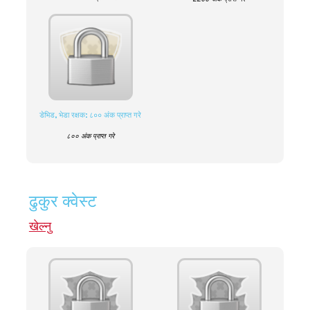
डेभिड, भेडा रक्षक: ८०० अंक प्राप्त गरे
८०० अंक प्राप्त गरे
ढुकुर क्वेस्ट
खेल्नु