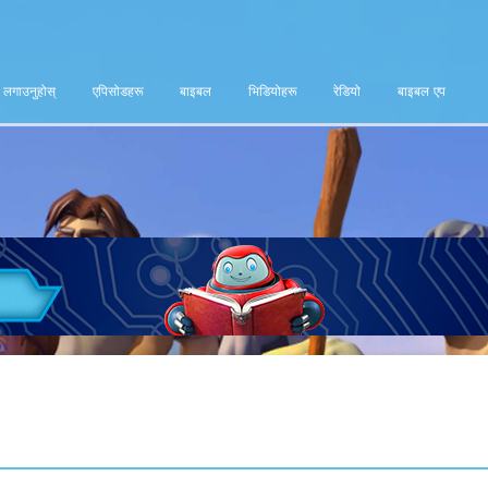
ा लगाउनुहोस्
एपिसोडहरू
बाइबल
भिडियोहरू
रेडियो
बाइबल एप