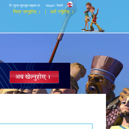
नि: शुल्क सुपरबुक बाइबल एप
Nepal / नेपाली
भित्र जानुहोस् ।
दर्ता गर्नुहोस् ।