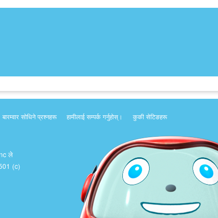
बारम्वार साेधिने प्रश्नहरू
हामीलाई सम्पर्क गर्नुहोस्।
कुकी सेटिङहरू
Inc ले
क 501 (c)