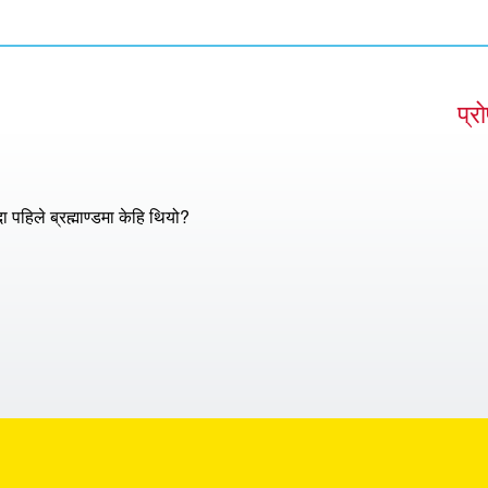
प्र
दा पहिले ब्रह्माण्डमा केहि थियो?