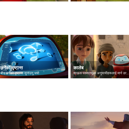
छर्नेको दृष्टान्त
कालेब
 बीउ छर्नेकाे दृष्टान्त सुनाउनु भयो
शाऊल परमप्रभुका अनुयायीहरूलाई मार्न उत्सु