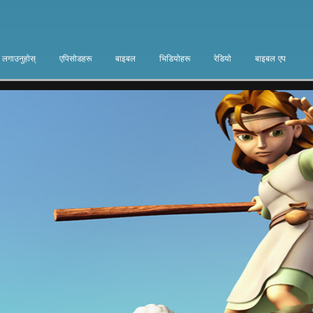
ा लगाउनुहोस्
एपिसोडहरू
बाइबल
भिडियोहरू
रेडियो
बाइबल एप