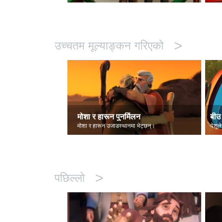
>
उच्चतम मूल्याङ्कन गरिएको
मोशा र हारून पुनर्मिलन
बीउ 
मोशा र हारून उजाडस्थानमा भेट्छन्।
येशूले
>
पछिल्लो