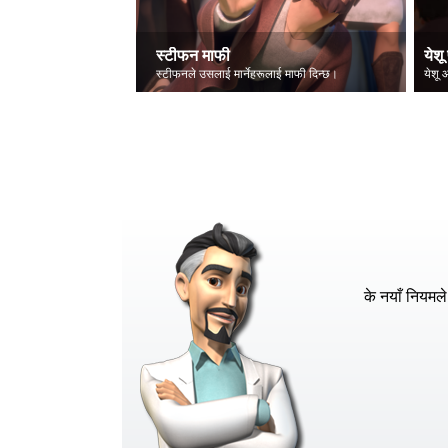
स्टीफन माफी
येशू 
स्टीफनले उसलाई मार्नेहरूलाई माफी दिन्छ।
के नयाँ नियमले