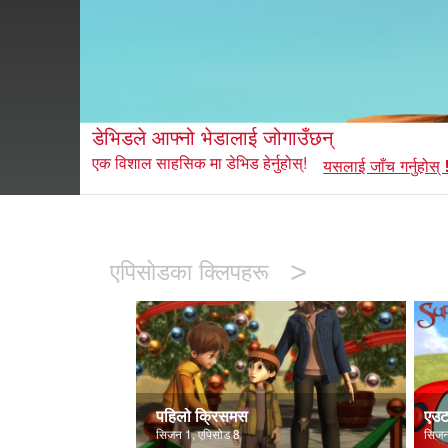
डेभिडले आफ्नो भेडालाई जोगाउँछन्
एक विशाल साहसिक मा डेभिड हेर्नुहोस्!
यसलाई जाँच गर्नुहोस् 
>
एपिसोडका क्लिपहरू
पहिलो क्रिसमस
एउट
सिजन 1, एपिसोड 8
सिजन