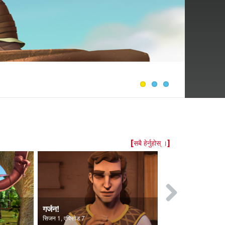
[सबै हेर्नुहोस् ।]
गर्जन!
परीक्षण!
सिजन 1, एपिसोड 7
सिजन 1, एपिसोड 2