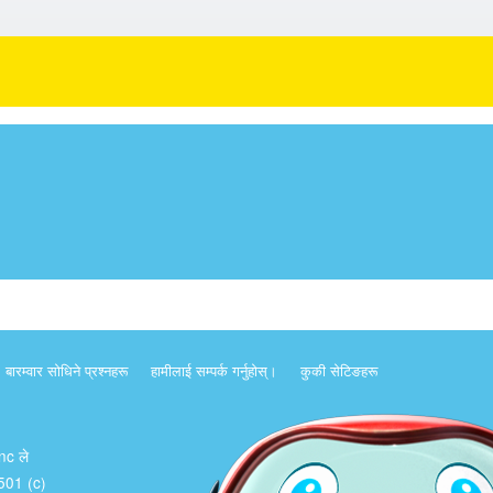
बारम्वार साेधिने प्रश्नहरू
हामीलाई सम्पर्क गर्नुहोस्।
कुकी सेटिङहरू
Inc ले
क 501 (c)