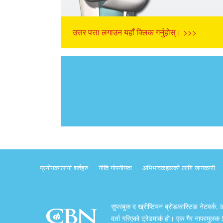
उत्तर पत्ता लगाउन यहाँ क्लिक गर्नुहोस्। >>>
प्रयोगकालागी शर्तहरु
नीति गोपनीयता
अभिभावकहरूको लागि जानकारी
सुपरबुक द ख्रीष्टियन ब्रोडकास्टिङ नेटवर्क, 
दर्ता गरिएको ट्रेडमार्क हो। एक गैर नाफामुल