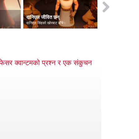
दानिएल जीवित छन्
दानिएल खाेरमा
दानिएल सिंहको खाेरबाट बाँचे।
दानिएललाई सिंहको 
ोफेसर क्वान्टमको प्रश्न र एक संकुचन