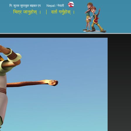
नि: शुल्क सुपरबुक बाइबल एप
Nepal / नेपाली
भित्र जानुहोस् ।
दर्ता गर्नुहोस् ।