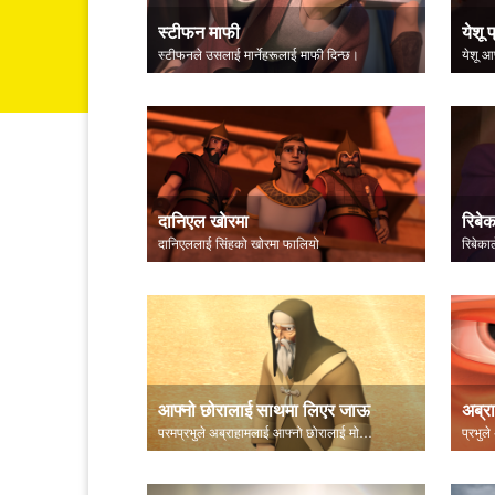
स्टीफन माफी
येशू प
स्टीफनले उसलाई मार्नेहरूलाई माफी दिन्छ।
दानिएल खाेरमा
रिबेक
दानिएललाई सिंहको खाेरमा फालियो
आफ्नो छोरालाई साथमा लिएर जाऊ
अब्रा
परमप्रभुले अब्राहामलाई आफ्नो छोरालाई मोरियाहा देशमा लैजान भन्नुहुन्छ।