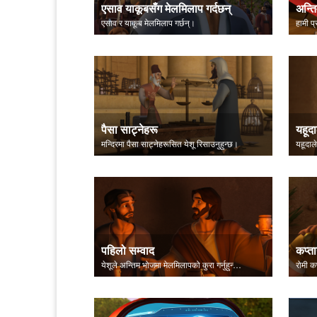
एसाव याकूबसँग मेलमिलाप गर्दछन्
अन्ति
एसाव र याकूब मेलमिलाप गर्छन्।
हामी प
पैसा साट्नेहरू
यहूदा
मन्दिरमा पैसा साट्नेहरूसित येशू रिसाउनुहुन्छ।
पहिलो सम्वाद
कप्तान
येशूले अन्तिम भोजमा मेलमिलापको कुरा गर्नुहुन्छ।