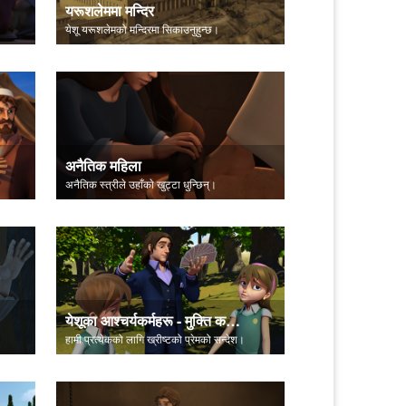
यरूशलेममा मन्दिर
येशू यरूशलेमको मन्दिरमा सिकाउनुहुन्छ।
अनैतिक महिला
अनैतिक स्त्रीले उहाँकाे खुट्टा धुन्छिन्।
येशूका आश्चर्यकर्महरू - मुक्ति कविता
हामी प्रत्येकको लागि ख्रीष्टको प्रेमको सन्देश।