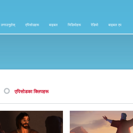
ा लगाउनुहोस्
एपिसोडहरू
बाइबल
भिडियोहरू
रेडियो
बाइबल एप
एपिसोडका क्लिपहरू