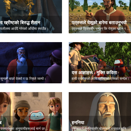
ा ख्रीष्टकाे बिरुद्ध शैतान
पत्रुसले येशूको बारेमा बताउनुभयो
गालीलमा आउँदै गरेरकाे आँधीमा रमाउँछ।
पत्रुसले क्रिससँग भन्छन् कि येशूका महान्‌ र अथाह कार्यहरू परमेश्वरबाट आउँछन्।
दस आज्ञाहरू - मुक्ति कविता
 सुनको बाछो देख्याे र ऊ रिसले जल्यो।
हामी प्रत्येकको लागि ख्रीष्टको प्रेमको सन्देश।
ब
हननिया
शाऊल परमप्रभुका अनुयायीहरूलाई मार्न उत्सुक थिए।
परमेश्‍वरले हननियासँग बोल्नुभयो र पावल चुनिएका हुन् भन्नुभयो।