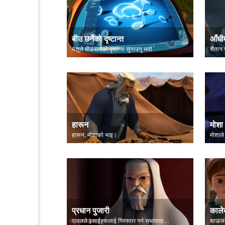
बीउ छर्नेको दृष्टान्त
आँधीम
येशूले बीउ छर्नेकाे दृष्टान्त सुनाउनु भयो
शैतान 
हारून
मोशा
हारून, मोशाको भाइ।
मोशाले
प्रधान पुजारी
काले
पावलले इसाईहरूलाई गिरफ्तार गर्न सभाघरहरूबाट सहयोगको लागि अनुरोध गरे।