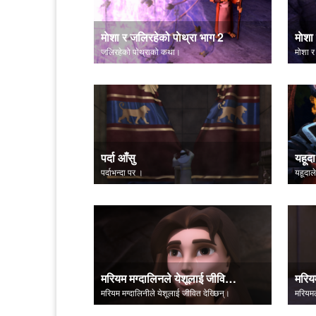
माेशा र जलिरहेको पाेथ्रा भाग 2
माेशा
जलिरहेको पाेथ्राको कथा।
मोशा र
पर्दा आँसु
यहूदा
पर्दाभन्दा पर ।
यहूदाले
मरियम मग्दालिनले येशूलाई जीवित देख्छिन्
मरिय
मरियम मग्दालिनीले येशूलाई जीवित देख्छिन्।
मरियमल