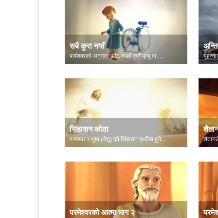
सबै कुरा नयाँ
अन्ति
परमेश्‍वरकाे अनुग्रह पछि, त्यहाँ कुनै मृत्यु वा शोक हुनेछैन।
सिंहासन कोठा
शैता
परमेश्वर र थुमा (येशू) को सिंहासन पृथ्वीमा हुनेछ।
परमेश्वरको आत्मा भाग २
परमे