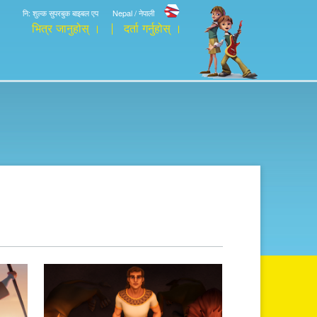
नि: शुल्क सुपरबुक बाइबल एप
Nepal / नेपाली
भित्र जानुहोस् ।
दर्ता गर्नुहोस् ।