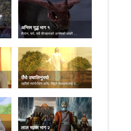
अन्तिम युद्ध भाग १
शैतान, सर्प, सबै चीजहरूको अन्त्यको धम्की दिन्छ।
उँभो उचालिनुभयो
उहाँको स्वर्गारोहण अघि, येशूले चेलाहरूलाई पवित्र आत्माको बारेमा बताउनुहुन्छ।
लाल सागर भाग २