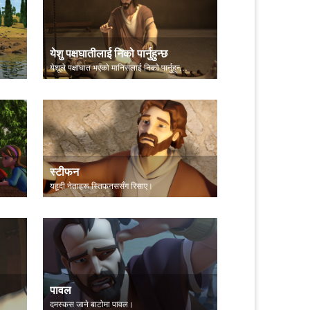
येशु पक्षघातीलाई निको पार्नुहुन्छ
येशूले पक्षाघात भएको मानिसलाई निको पार्नुहुन्छ।
स्टीफन
यहूदी नेताहरू स्तिफनससँग रिसाए।
पावल
दमस्कस जाने बाटोमा पावल।