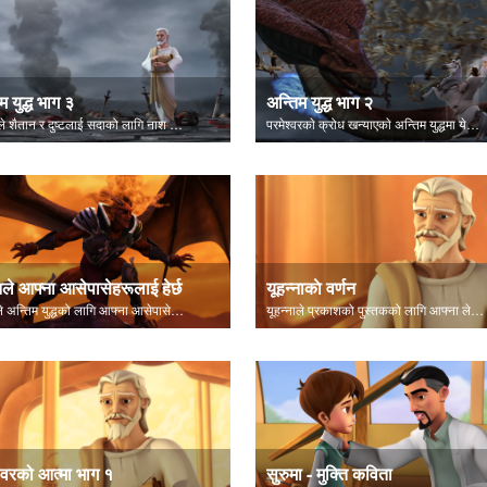
म युद्ध भाग ३
अन्तिम युद्ध भाग २
यूहन्नाले शैतान र दुष्टलाई सदाको लागि नाश गरेको बताउँछन्।
परमेश्‍वरकाे क्रोध खन्‍याएकाे अन्तिम युद्धमा येशूले शैतानलाई पराजित गर्नुहुन्छ।
नले आफ्ना आसेपासेहरूलाई हेर्छ
यूहन्नाकाे वर्णन
शैतानले अन्तिम युद्धको लागि आफ्ना आसेपासेहरू जम्मा गर्छ - आरमागेडोन!
यूहन्नाले प्रकाशको पुस्तकको लागि आफ्ना लेखहरूको बारेमा बताउँछन्।
श्वरको आत्मा भाग १
सुरुमा - मुक्ति कविता