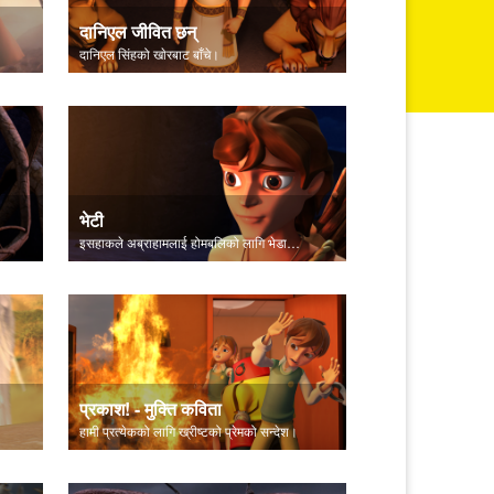
दानिएल जीवित छन्
दानिएल सिंहको खाेरबाट बाँचे।
भेटी
इसहाकले अब्राहामलाई होमबलिको लागि भेडा कहाँ छ भनेर सोध्छन्।
प्रकाश! - मुक्ति कविता
हामी प्रत्येकको लागि ख्रीष्टको प्रेमको सन्देश।