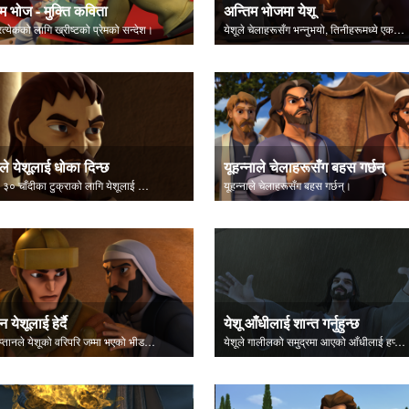
म भोज - मुक्ति कविता
अन्तिम भोजमा येशू
्रत्येकको लागि ख्रीष्टको प्रेमको सन्देश।
येशूले चेलाहरूसँग भन्नुभयो, तिनीहरूमध्ये एकले उहाँलाई धोका दिनेछ।
ले येशूलाई धोका दिन्छ
यूहन्नाले चेलाहरूसँग बहस गर्छन्
यहूदाले ३० चाँदीका टुक्राको लागि येशूलाई धोका दिन्छ
यूहन्नाले चेलाहरूसँग बहस गर्छन्।
 येशूलाई हेर्दै
येशू आँधीलाई शान्त गर्नुहुन्छ
रोमी कप्तानले येशूको वरिपरि जम्मा भएको भीडको निरीक्षण गर्दै।
येशूले गालीलको समुद्रमा आएको आँधीलाई हप्काउनुहुन्छ।