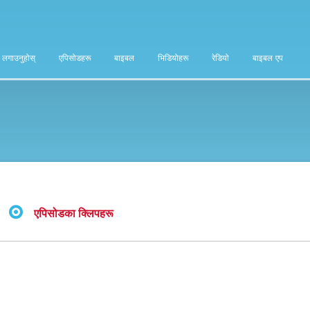
ा लगाउनुहोस्
एपिसोडहरू
बाइबल
भिडियोहरू
रेडियो
बाइबल एप
एपिसोडका क्लिपहरू