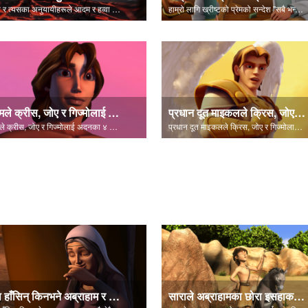
शैतान र त्यसका अनुयायीहरूले आदम र हव्वा पतन भएकाेमा उत्सव मनाउँछन्।
हाम्रो लागि ख्रीष्टको प्रेमको सन्देश "सबै भन्दा सुरूमा" बाट नै दृश्यहरूमा सेट गरियो।
आदमले क्रीस, जोए र गिज्मोलाई अदनका ४ नदीहरू देखाउँछन्।
प्रधान दूत माइकलले क्रिस, जोए र गिज्मोलाई उनीहरू स्वर्गमा छन् भनी थाहा दिन्छन्।
आदमले क्रीस, जोए र गिज्मोलाई अदनका ४ नदीहरू देखाउँछन्।
प्रधान दूत माइकलले क्रिस, जोए र गिज्मोलाई उनीहरू स्वर्गमा छन् भनी थाहा दिन्छन्।
सारा हाँसिन् किनभने अब्राहाम र सारा दुवै धेरै वृद्ध थिए।
साराले अब्राहामका छोरा इसहाकलाई जन्म दिइन्।