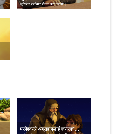
लुसिफर स्वर्गबाट शैतान बन्न खस्याे।
परमेश्‍वरले अब्राहामलाई करारको प्रतिज्ञा गर्नुहुन्छ।