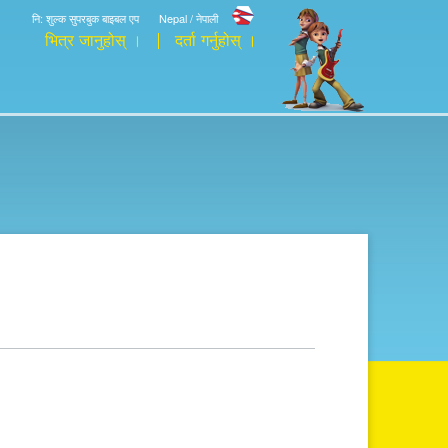
नि: शुल्क सुपरबुक बाइबल एप
Nepal / नेपाली
भित्र जानुहोस् ।
दर्ता गर्नुहोस् ।