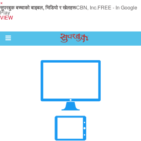
×
सुपरबुक बच्चाको बाइबल, भिडियो र खेलहरू
CBN, Inc.
FREE - In Google
Play
VIEW
Return to Content
ाउनुहोस्
हरू
रू