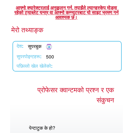
एप
आफ्नो क्यारेक्टरलाई अनुकूलन गर्न, तपाईंले ल्यान्डस्केप मोडमा
रहेको ट्याब्लेट यन्त्र वा आफ्नो कम्प्युटरबाट यो साइट भ्रमण गर्न
्क सुपरबुक बाइबल एप
आवश्यक छ।
मेरो तथ्याङ्क
नुहोस् ।
ुहोस् ।
सुपरबुक
देश:
र्तन गर्नुहोस्
500
सुपरपोइन्टहरू:
पछिल्लो खेल खेलेको:
प्रोफेसर क्वान्टमको प्रश्न र एक
संकुचन
पेन्टाटुक के हो?