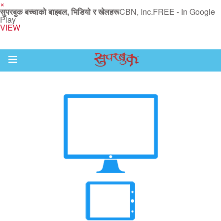
×
सुपरबुक बच्चाको बाइबल, भिडियो र खेलहरू
CBN, Inc.
FREE - In Google
Play
VIEW
Return to Content
ाउनुहोस्
हरू
रू