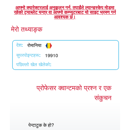
एप
आफ्नो क्यारेक्टरलाई अनुकूलन गर्न, तपाईंले ल्यान्डस्केप मोडमा
रहेको ट्याब्लेट यन्त्र वा आफ्नो कम्प्युटरबाट यो साइट भ्रमण गर्न
्क सुपरबुक बाइबल एप
आवश्यक छ।
मेरो तथ्याङ्क
नुहोस् ।
ुहोस् ।
रोमानिया
देश:
र्तन गर्नुहोस्
19910
सुपरपोइन्टहरू:
पछिल्लो खेल खेलेको:
प्रोफेसर क्वान्टमको प्रश्न र एक
संकुचन
पेन्टाटुक के हो?