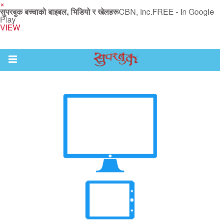
×
सुपरबुक बच्चाको बाइबल, भिडियो र खेलहरू
CBN, Inc.
FREE - In Google
Play
VIEW
Return to Content
ाउनुहोस्
हरू
रू